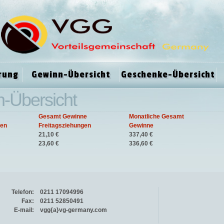
rung
Gewinn-Übersicht
Geschenke-Übersicht
nn-Übersicht
Gesamt Gewinne
Monatliche Gesamt
gen
Freitagsziehungen
Gewinne
21,10 €
337,40 €
23,60 €
336,60 €
Telefon:
0211 17094996
Fax:
0211 52850491
E-mail:
vgg{a}vg-germany.com