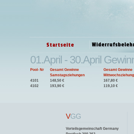
Widerrufsbeleh
Startseite
01.April - 30.April Gewi
Pool- Nr
Gesamt Gewinne
Gesamt Gewinne
Samstagsziehungen
Mittwochsziehun
4101
148,50 €
167,80 €
4102
193,90 €
119,10 €
V
GG
Vorteilsgemeinschaft Germany