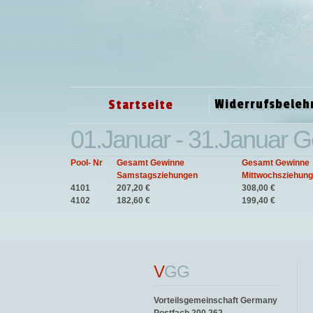
Widerrufsbeleh
Startseite
01.Januar - 31.Januar G
Pool- Nr
Gesamt Gewinne
Gesamt Gewinne
Samstagsziehungen
Mittwochsziehun
4101
207,20 €
308,00 €
4102
182,60 €
199,40 €
V
GG
Vorteilsgemeinschaft Germany