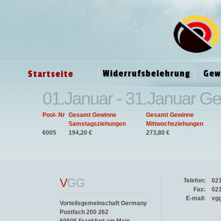
Widerrufsbelehrung
Gew
Startseite
01.Januar - 31.Januar Ge
Pool- Nr
Gesamt Gewinne
Gesamt Gewinne
Samstagsziehungen
Mittwochsziehungen
6005
194,20 €
273,80 €
V
GG
Telefon:
02
Fax:
02
E-mail:
vg
Vorteilsgemeinschaft Germany
Postfach 200 262