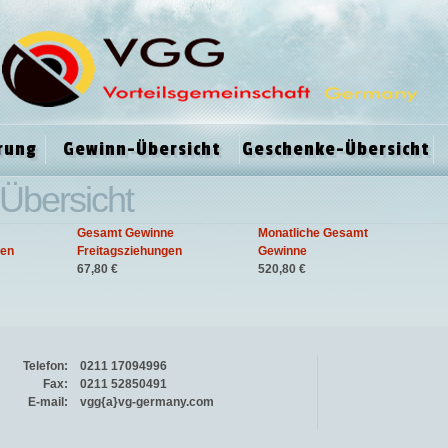
rung
Gewinn-Übersicht
Geschenke-Übersicht
Übersicht
Gesamt Gewinne
Monatliche Gesamt
gen
Freitagsziehungen
Gewinne
67,80 €
520,80 €
Telefon:
0211 17094996
Fax:
0211 52850491
E-mail:
vgg{a}vg-germany.com