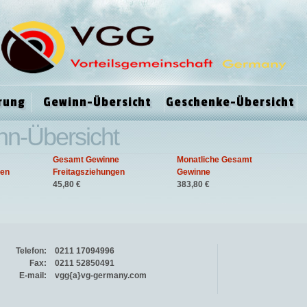
rung
Gewinn-Übersicht
Geschenke-Übersicht
nn-Übersicht
Gesamt Gewinne
Monatliche Gesamt
gen
Freitagsziehungen
Gewinne
45,80 €
383,80 €
Telefon:
0211 17094996
Fax:
0211 52850491
E-mail:
vgg{a}vg-germany.com