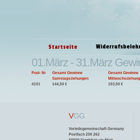
Widerrufsbeleh
Startseite
01.März - 31.März Gewi
Pool- Nr
Gesamt Gewinne
Gesamt Gewinne
Samstagsziehungen
Mittwochsziehun
4101
144,50 €
193,50 €
V
GG
Vorteilsgemeinschaft Germany
Postfach 200 262