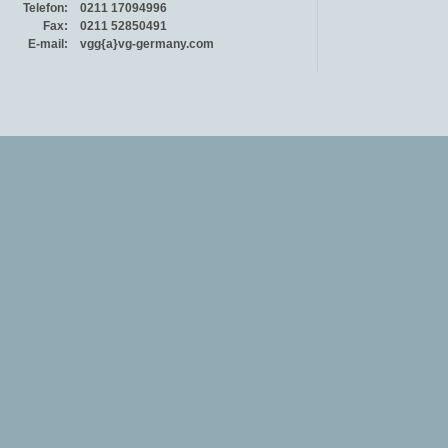
Telefon:
0211 17094996
Fax:
0211 52850491
E-mail:
vgg{a}vg-germany.com