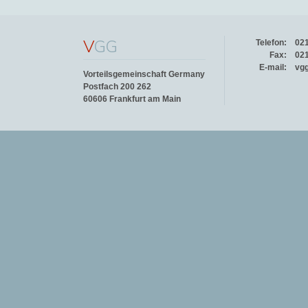
V
GG
Telefon:
02
Fax:
02
E-mail:
vg
Vorteilsgemeinschaft Germany
Postfach 200 262
60606 Frankfurt am Main