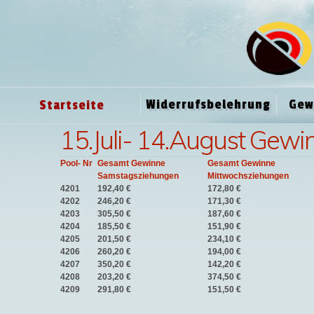
Widerrufsbelehrung
Gew
Startseite
15.Juli- 14.August Gewi
Pool- Nr
Gesamt Gewinne
Gesamt Gewinne
Samstagsziehungen
Mittwochsziehungen
4201
192,40 €
172,80 €
4202
246,20 €
171,30 €
4203
305,50 €
187,60 €
4204
185,50 €
151,90 €
4205
201,50 €
234,10 €
4206
260,20 €
194,00 €
4207
350,20 €
142,20 €
4208
203,20 €
374,50 €
4209
291,80 €
151,50 €