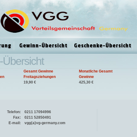
rung
Gewinn-Übersicht
Geschenke-Übersicht
-Übersicht
Gesamt Gewinne
Monatliche Gesamt
gen
Freitagsziehungen
Gewinne
19,90 €
425,30 €
Telefon:
0211 17094996
Fax:
0211 52850491
E-mail:
vgg{a}vg-germany.com