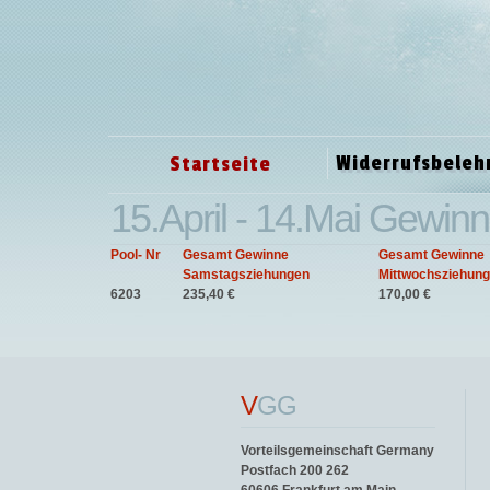
Widerrufsbeleh
Startseite
15.April - 14.Mai Gewinn
Pool- Nr
Gesamt Gewinne
Gesamt Gewinne
Samstagsziehungen
Mittwochsziehun
6203
235,40 €
170,00 €
V
GG
Vorteilsgemeinschaft Germany
Postfach 200 262