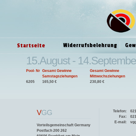
Widerrufsbelehrung
Gew
Startseite
15.August - 14.Septembe
Pool- Nr
Gesamt Gewinne
Gesamt Gewinne
Samstagsziehungen
Mittwochsziehungen
6205
165,50 €
230,80 €
V
GG
Telefon:
02
Fax:
02
E-mail:
vg
Vorteilsgemeinschaft Germany
Postfach 200 262