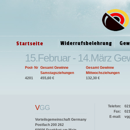
Widerrufsbelehrung
Gew
Startseite
15.Februar - 14.März Ge
Pool- Nr
Gesamt Gewinne
Gesamt Gewinne
Samstagsziehungen
Mittwochsziehungen
4201
455,60 €
132,30 €
V
GG
Telefon:
02
Fax:
02
E-mail:
vg
Vorteilsgemeinschaft Germany
Postfach 200 262