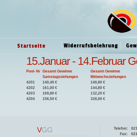
Widerrufsbelehrung
Gew
Startseite
15.Januar - 14.Februar G
Pool- Nr
Gesamt Gewinne
Gesamt Gewinne
Samstagsziehungen
Mittwochsziehungen
4201
140,40 €
140,80 €
4202
161,00 €
144,80 €
4203
169,80 €
132,20 €
4204
156,50 €
328,00 €
V
GG
Telefon:
02
Fax:
02