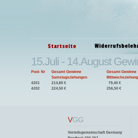
Widerrufsbeleh
Startseite
15.Juli - 14.August Gew
Pool- Nr
Gesamt Gewinne
Gesamt Gewinne
Samstagsziehungen
Mittwochsziehun
4201
214,80 €
79,40 €
4202
224,50 €
256,50 €
V
GG
Vorteilsgemeinschaft Germany