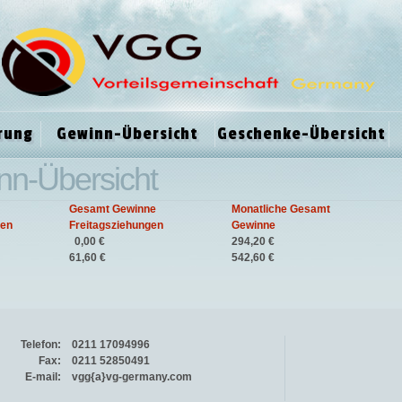
rung
Gewinn-Übersicht
Geschenke-Übersicht
inn-Übersicht
Gesamt Gewinne
Monatliche Gesamt
gen
Freitagsziehungen
Gewinne
0,00 €
294,20 €
61,60 €
542,60 €
Telefon:
0211 17094996
Fax:
0211 52850491
E-mail:
vgg{a}vg-germany.com