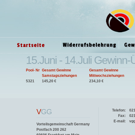
Widerrufsbelehrung
Gew
Startseite
15.Juni - 14.Juli Gewinn-
Pool- Nr
Gesamt Gewinne
Gesamt Gewinne
Samstagsziehungen
Mittwochsziehungen
5321
145,20 €
234,10 €
V
GG
Telefon:
02
Fax:
02
E-mail:
vg
Vorteilsgemeinschaft Germany
Postfach 200 262