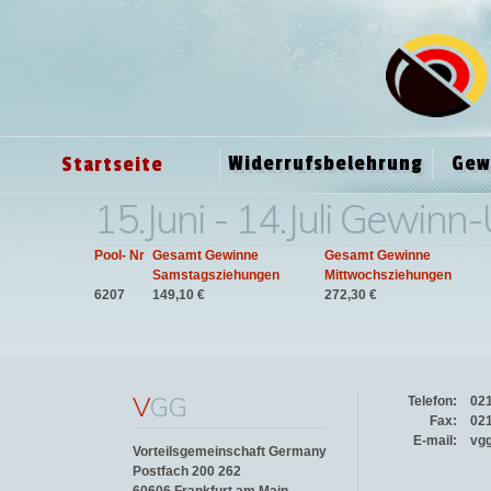
Widerrufsbelehrung
Gew
Startseite
15.Juni - 14.Juli Gewinn
Pool- Nr
Gesamt Gewinne
Gesamt Gewinne
Samstagsziehungen
Mittwochsziehungen
6207
149,10 €
272,30 €
V
GG
Telefon:
02
Fax:
02
E-mail:
vg
Vorteilsgemeinschaft Germany
Postfach 200 262