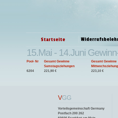
Widerrufsbeleh
Startseite
15.Mai - 14.Juni Gewinn
Pool- Nr
Gesamt Gewinne
Gesamt Gewinne
Samstagsziehungen
Mittwochsziehun
6204
221,90 €
223,10 €
V
GG
Vorteilsgemeinschaft Germany
Postfach 200 262