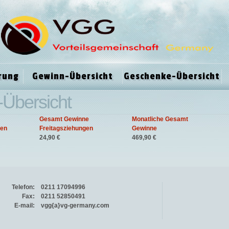
rung
Gewinn-Übersicht
Geschenke-Übersicht
-Übersicht
Gesamt Gewinne
Monatliche Gesamt
gen
Freitagsziehungen
Gewinne
24,90 €
469,90 €
Telefon:
0211 17094996
Fax:
0211 52850491
E-mail:
vgg{a}vg-germany.com