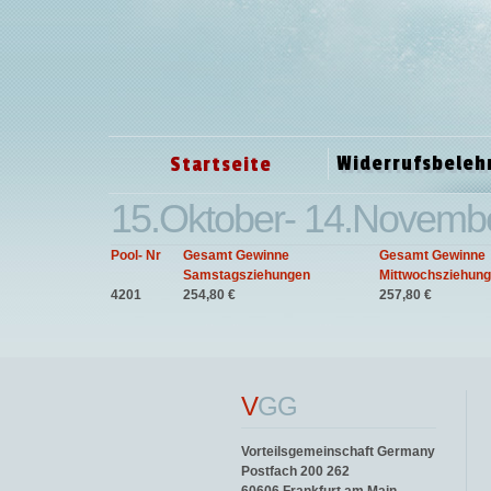
Widerrufsbeleh
Startseite
15.Oktober- 14.Novemb
Pool- Nr
Gesamt Gewinne
Gesamt Gewinne
Samstagsziehungen
Mittwochsziehun
4201
254,80 €
257,80 €
V
GG
Vorteilsgemeinschaft Germany
Postfach 200 262