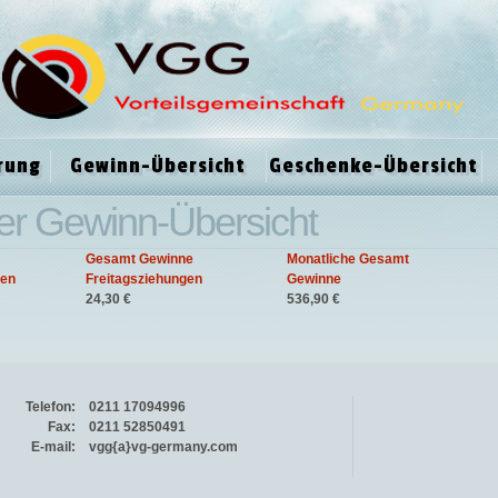
rung
Gewinn-Übersicht
Geschenke-Übersicht
er Gewinn-Übersicht
Gesamt Gewinne
Monatliche Gesamt
gen
Freitagsziehungen
Gewinne
24,30 €
536,90 €
Telefon:
0211 17094996
Fax:
0211 52850491
E-mail:
vgg{a}vg-germany.com