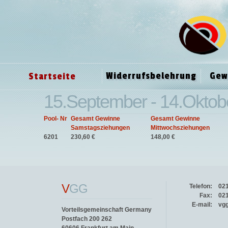
Widerrufsbelehrung
Gew
Startseite
15.September - 14.Oktob
Pool- Nr
Gesamt Gewinne
Gesamt Gewinne
Samstagsziehungen
Mittwochsziehungen
6201
230,60 €
148,00 €
V
GG
Telefon:
02
Fax:
02
E-mail:
vg
Vorteilsgemeinschaft Germany
Postfach 200 262